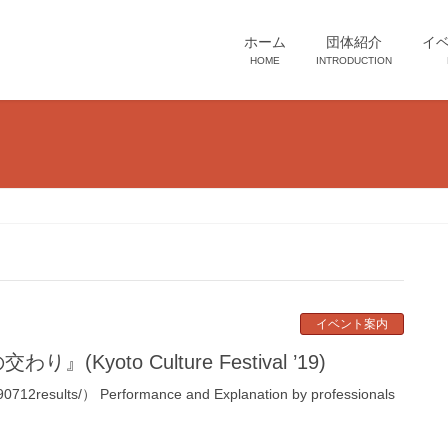
ホーム
団体紹介
イ
HOME
INTRODUCTION
イベント案内
oto Culture Festival ’19)
results/） Performance and Explanation by professionals