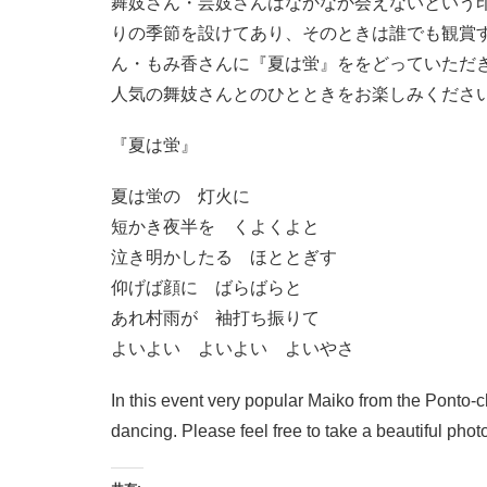
舞妓さん・芸妓さんはなかなか会えないという
りの季節を設けてあり、そのときは誰でも観賞
ん・もみ香さんに『夏は蛍』ををどっていただ
人気の舞妓さんとのひとときをお楽しみくださ
『夏は蛍』
夏は蛍の 灯火に
短かき夜半を くよくよと
泣き明かしたる ほととぎす
仰げば顔に ばらばらと
あれ村雨が 袖打ち振りて
よいよい よいよい よいやさ
In this event very popular Maiko from the Ponto-
dancing. Please feel free to take a beautiful phot