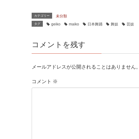
で
開
き
ま
す
カテゴリー
未分類
)
タグ
geiko
maiko
日本舞踊
舞妓
芸妓
コメントを残す
メールアドレスが公開されることはありません
コメント
※