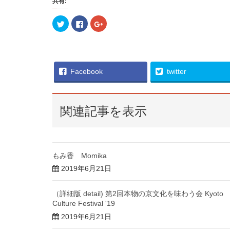
共有:
ク
F
ク
リ
a
リ
ッ
c
ッ
ク
e
ク
し
b
し
て
o
て
T
o
G
w
k
o
i
で
o
Facebook
twitter
t
共
g
t
有
l
e
す
e
r
る
+
で
に
で
共
は
共
関連記事を表示
有
ク
有
(
リ
(
新
ッ
新
し
ク
し
い
し
い
ウ
て
ウ
ィ
く
ィ
もみ香 Momika
ン
だ
ン
ド
さ
ド
2019年6月21日
ウ
い
ウ
で
(
で
開
新
開
き
し
き
（詳細版 detail) 第2回本物の京文化を味わう会 Kyoto
ま
い
ま
す
ウ
す
Culture Festival '19
)
ィ
)
ン
2019年6月21日
ド
ウ