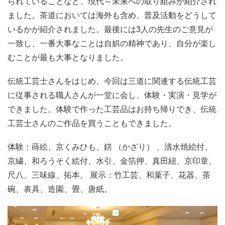
られていることなど、現代～未来への取り組みが紹介され
ました。茶道においては海外も含め、普及活動をどうして
いるかが紹介されました。最後には3人の先生のご意見が
一致し、一番大事なことは自娯の精神であり、自分が楽し
むことが最も大事となりました。
伝統工芸士さんをはじめ、今回は三道に関連する伝統工芸
に従事される職人さんが一堂に会し、体験・実演・見学が
できました。体験で作った工芸品はお持ち帰りでき、伝統
工芸士さんのご作品を買うこともできました。
体験：蒔絵、京くみひも、錺 （かざり） 、清水焼絵付、
京繍、和ろうそく絵付、水引、金箔押、真田紐、京印章、
尺八、三味線、拓本。 展示：竹工芸、和菓子、花器、茶
碗、表具、造園、畳、唐紙。