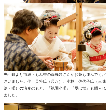
先斗町より市結・もみ香の両舞妓さんがお茶も運んでくだ
さいました。伴 英将氏（尺八）、小林 佐代子氏（三味
線・唄）の演奏のもと、『祇園小唄』『夏は蛍』も踊られ
ました。