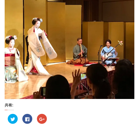
共有:
ク
F
ク
リ
a
リ
ッ
c
ッ
ク
e
ク
し
b
し
て
o
て