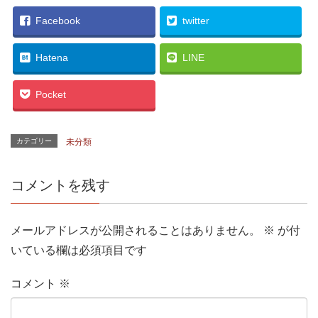
T
o
G
w
k
o
i
で
o
Facebook
twitter
t
共
g
t
有
l
e
す
e
r
る
+
Hatena
LINE
で
に
で
共
は
共
有
ク
有
(
リ
(
Pocket
新
ッ
新
し
ク
し
い
し
い
ウ
て
ウ
ィ
く
ィ
ン
だ
ン
カテゴリー
未分類
ド
さ
ド
ウ
い
ウ
で
(
で
開
新
開
き
し
き
コメントを残す
ま
い
ま
す
ウ
す
)
ィ
)
ン
ド
メールアドレスが公開されることはありません。
※
が付
ウ
で
開
いている欄は必須項目です
き
ま
す
)
コメント
※