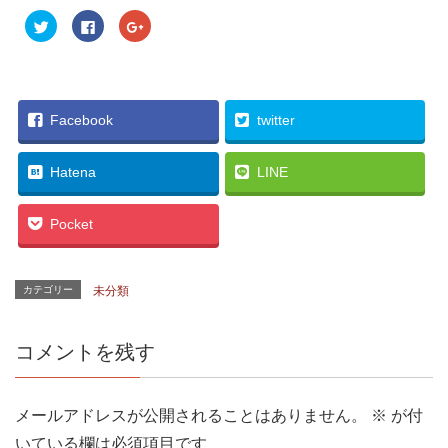
ク
F
ク
リ
a
リ
ッ
c
ッ
ク
e
ク
し
b
し
て
o
て
T
o
G
w
k
o
i
で
o
Facebook
twitter
t
共
g
t
有
l
e
す
e
r
る
+
Hatena
LINE
で
に
で
共
は
共
有
ク
有
(
リ
(
Pocket
新
ッ
新
し
ク
し
い
し
い
ウ
て
ウ
ィ
く
ィ
ン
だ
ン
カテゴリー
未分類
ド
さ
ド
ウ
い
ウ
で
(
で
開
新
開
き
し
き
コメントを残す
ま
い
ま
す
ウ
す
)
ィ
)
ン
ド
メールアドレスが公開されることはありません。
※
が付
ウ
で
開
いている欄は必須項目です