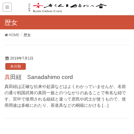
歴女
HOME
歴女
2019年7月1日
未分類
真田紐 Sanadahimo cord
真田紐は正確な伝来や起源などはよくわかっていませんが、名前
の通り戦国武将の真田一族とのつながりのあることで有名な紐で
す。宮中で使用される組紐と違って庶民や武士が使うもので、使
用用途は多岐にわたり、茶道具などの桐箱にかける […]